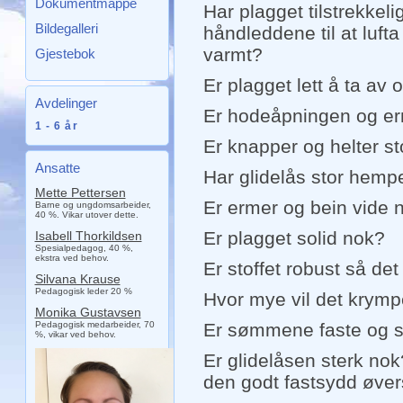
Dokumentmappe
Har plagget tilstrekkel
Bildegalleri
håndleddene til at lufta 
varmt?
Gjestebok
Er plagget lett å ta av
Avdelinger
Er hodeåpningen og er
1 - 6 år
Er knapper og helter st
Ansatte
Har glidelås stor hempe
Mette Pettersen
Er ermer og bein vide 
Barne og ungdomsarbeider,
40 %. Vikar utover dette.
Er plagget solid nok?
Isabell Thorkildsen
Spesialpedagog, 40 %,
ekstra ved behov.
Er stoffet robust så det 
Silvana Krause
Pedagogisk leder 20 %
Hvor mye vil det krym
Monika Gustavsen
Pedagogisk medarbeider, 70
Er sømmene faste og s
%, vikar ved behov.
Er glidelåsen sterk nok?
den godt fastsydd øver