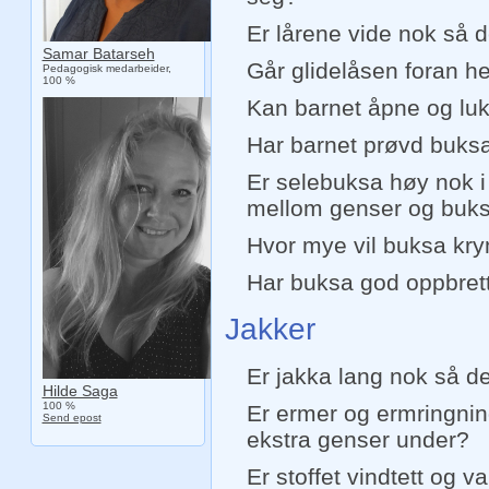
Er lårene vide nok så de
Samar Batarseh
Går glidelåsen foran helt
Pedagogisk medarbeider,
100 %
Kan barnet åpne og luk
Har barnet prøvd buksa i
Er selebuksa høy nok i l
mellom genser og buk
Hvor mye vil buksa kr
Har buksa god oppbret
Jakker
Er jakka lang nok så d
Hilde Saga
100 %
Er ermer og ermringning
Send epost
ekstra genser under?
Er stoffet vindtett og 