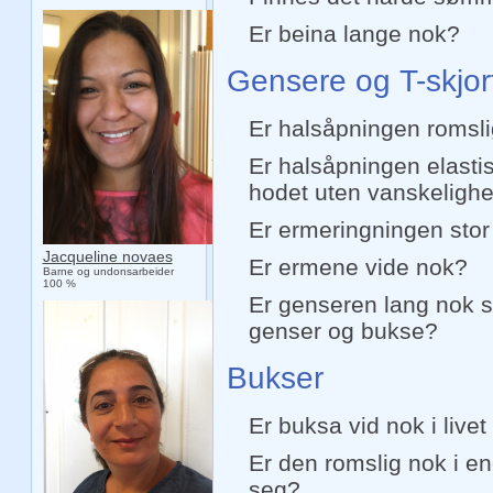
Er beina lange nok?
Gensere og T-skjor
Er halsåpningen romslig
Er halsåpningen elastis
hodet uten vanskelighe
Er ermeringningen stor
Jacqueline novaes
Er ermene vide nok?
Barne og undonsarbeider
100 %
Er genseren lang nok s
genser og bukse?
Bukser
Er buksa vid nok i liv
Er den romslig nok i end
seg?