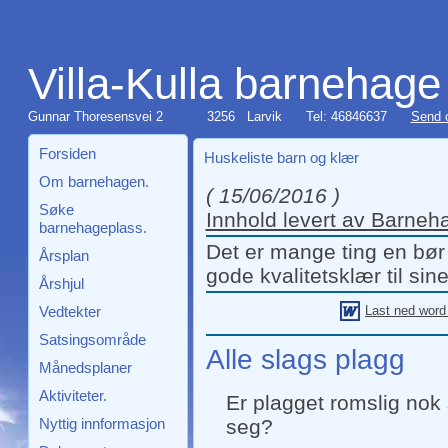
Villa-Kulla barnehage
Gunnar Thoresensvei 2
3256 Larvik
Tel: 46846637
Send 
Forsiden
Huskeliste barn og klær
Om barnehagen.
( 15/06/2016 )
Søke
Innhold levert av Barne
barnehageplass.
Det er mange ting en bør 
Årsplan
gode kvalitetsklær til sin
Årshjul
Vedtekter
Last ned wor
Satsingsområde
Alle slags plagg
Månedsplaner
Aktiviteter.
Er plagget romslig nok 
Nyttig innformasjon
seg?