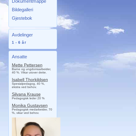
Dokumentmappe
Bildegalleri
Gjestebok
Avdelinger
1 - 6 år
Ansatte
Mette Pettersen
Barne og ungdomsarbeider,
40 %. Vikar utover dette.
Isabell Thorkildsen
Spesialpedagog, 40 %,
ekstra ved behov.
Silvana Krause
Pedagogisk leder 20 %
Monika Gustavsen
Pedagogisk medarbeider, 70
%, vikar ved behov.