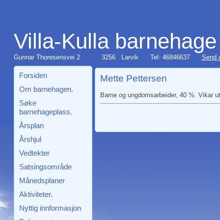
Villa-Kulla barnehage
Gunnar Thoresensvei 2
3256 Larvik
Tel: 46846637
Send 
Forsiden
Mette Pettersen
Om barnehagen.
Barne og ungdomsarbeider, 40 %. Vikar ut
Søke
barnehageplass.
Årsplan
Årshjul
Vedtekter
Satsingsområde
Månedsplaner
Aktiviteter.
Nyttig innformasjon