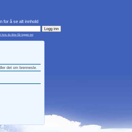
n for å se alt innhold
 hvis du ikke får logget inn
ler det om brennesle.