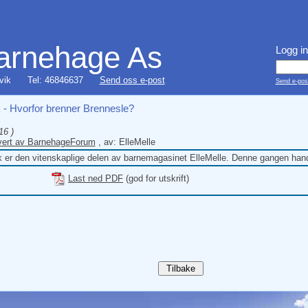
barnehage As
Logg in
vik
Tel: 46846637
Send oss e-post
Send e-post
 - Hvorfor brenner Brennesle?
16 )
evert av BarnehageForum
, av: ElleMelle
 er den vitenskaplige delen av barnemagasinet ElleMelle. Denne gangen hand
Last ned PDF
(god for utskrift)