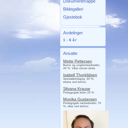
Dokumentmappe
Bildegalleri
Gjestebok
Avdelinger
1 - 6 år
Ansatte
Mette Pettersen
Barne og ungdomsarbeider,
40 %. Vikar utover dette.
Isabell Thorkildsen
Spesialpedagog, 40 %,
ekstra ved behov.
Silvana Krause
Pedagogisk leder 20 %
Monika Gustavsen
Pedagogisk medarbeider, 70
%, vikar ved behov.