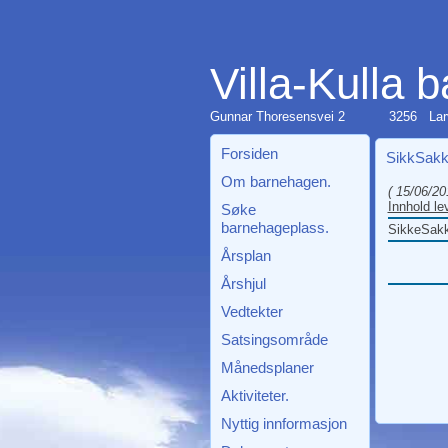
Villa-Kulla 
Gunnar Thoresensvei 2
3256 Lar
Forsiden
SikkSakk
Om barnehagen.
( 15/06/20
Innhold l
Søke
barnehageplass.
SikkeSakk
Årsplan
Årshjul
Vedtekter
Satsingsområde
Månedsplaner
Aktiviteter.
Nyttig innformasjon